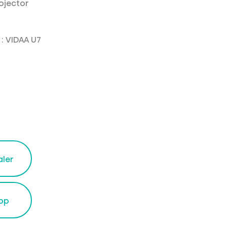
rojector
e
: VIDAA U7
aler
op