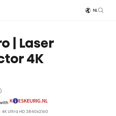
NL
o | Laser
ctor 4K
)
 with
: 4K Ultra HD 3840x2160