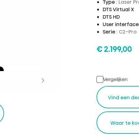
Type
: Laser P
DTS Virtual X
DTS HD
User interfac
Serie
: C2-Pro
€ 2.199,00
Vergelijken
Vind een de
r
Waar te ko