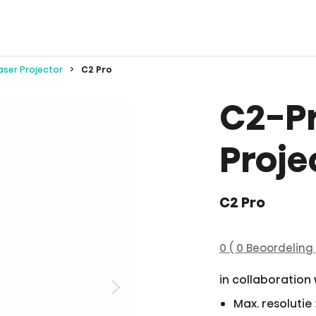
aser Projector
C2 Pro
C2-Pr
Proje
C2 Pro
0 ( 0 Beoordeling 
in collaboration
Max. resolutie