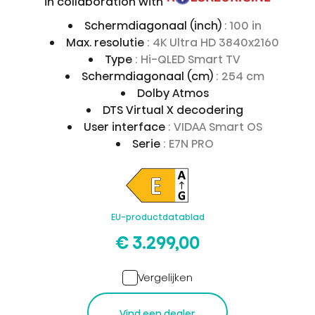
in collaboration with
Schermdiagonaal (inch)
: 100 in
Max. resolutie
: 4K Ultra HD 3840x2160
Type
: Hi-QLED Smart TV
Schermdiagonaal (cm)
: 254 cm
Dolby Atmos
DTS Virtual X decodering
User interface
: VIDAA Smart OS
Serie
: E7N PRO
EU-productdatablad
€ 3.299,00
Vergelijken
Vind een dealer