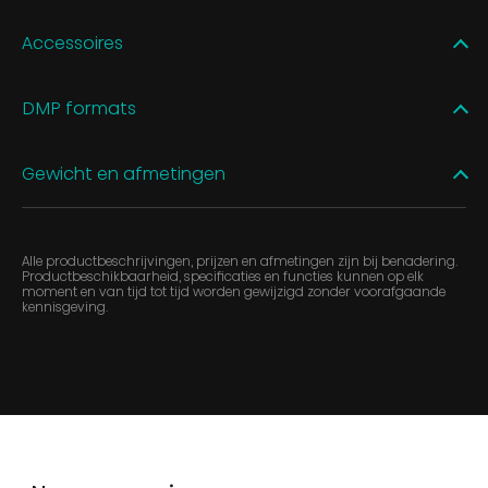
Accessoires
DMP formats
Gewicht en afmetingen
Alle productbeschrijvingen, prijzen en afmetingen zijn bij benadering.
Productbeschikbaarheid, specificaties en functies kunnen op elk
moment en van tijd tot tijd worden gewijzigd zonder voorafgaande
kennisgeving.