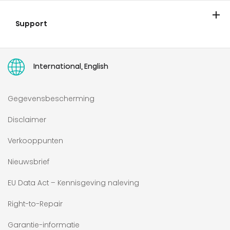
Over Hisense
Blogs/Nieuws
Vacatures
Showroom
Support
Contact
Garantie & registratie
Ondersteuning
Serviceverzoek
Toegankelijkheidsverklaring
User manuals
International, English
Gegevensbescherming
Disclaimer
Verkooppunten
Nieuwsbrief
EU Data Act – Kennisgeving naleving
Right-to-Repair
Garantie-informatie