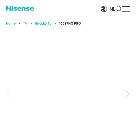
NL
Home
TV
Hi-QLED TV
100E7NQ PRO