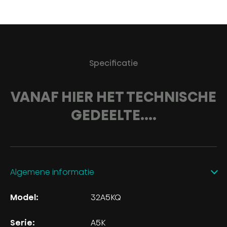
Specificatie
VANAF HIER HET TECHNISCHE
GEDEELTE....
Algemene informatie
Model:
32A5KQ
Serie:
A5K