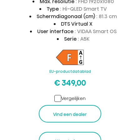
Max. resolutie
: FHD 1920x1080
Type
: Hi-QLED Smart TV
Schermdiagonaal (cm)
: 81.3 cm
DTS Virtual X
User interface
: VIDAA Smart OS
Serie
: A5K
EU-productdatablad
€ 349,00
Vergelijken
Vind een dealer