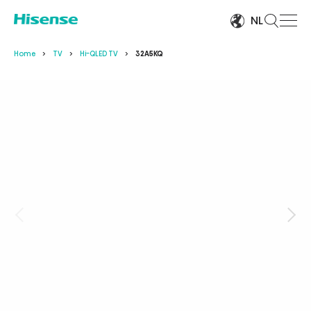
NL
Home
TV
Hi-QLED TV
32A5KQ