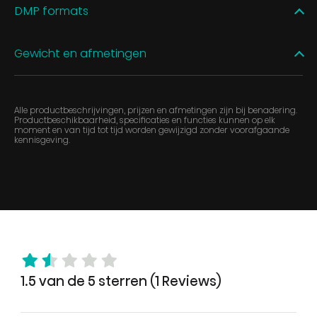
DMP formats
Gewicht en afmetingen
Alle productbeschrijvingen, prijzen en afmetingen zijn bij benadering.
Productbeschikbaarheid, specificaties en functies kunnen op elk
moment en van tijd tot tijd worden gewijzigd zonder voorafgaande
kennisgeving.
1.5 van de 5 sterren (1 Reviews)