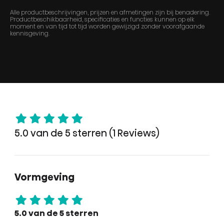
Alle productbeschrijvingen, prijzen en afmetingen zijn bij benadering.
Productbeschikbaarheid, specificaties en functies kunnen op elk
moment en van tijd tot tijd worden gewijzigd zonder voorafgaande
kennisgeving.
5.0 van de 5 sterren (1 Reviews)
Vormgeving
5.0 van de 5 sterren