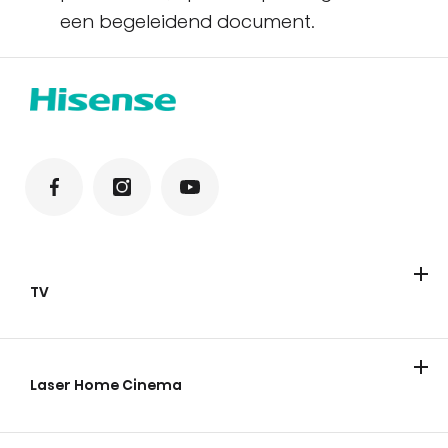
een begeleidend document.
TV
Televisies
ULED Mini-LED
FHD/HD
QLED
Laser Home Cinema
Laser TV