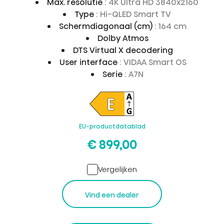
Max. resolutie
: 4K Ultra HD 3840x2160
Type
: Hi-QLED Smart TV
Schermdiagonaal (cm)
: 164 cm
Dolby Atmos
DTS Virtual X decodering
User interface
: VIDAA Smart OS
Serie
: A7N
EU-productdatablad
€ 899,00
Vergelijken
Vind een dealer