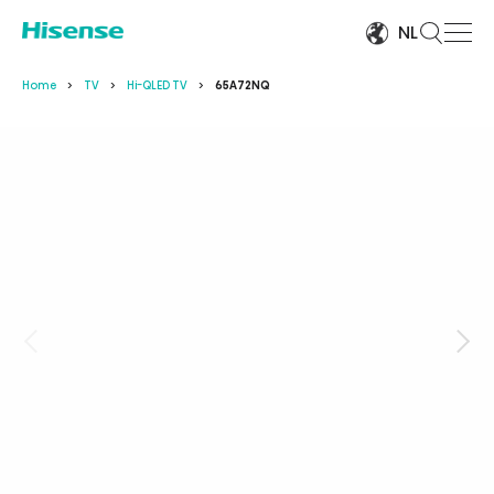
NL
Home
TV
Hi-QLED TV
65A72NQ