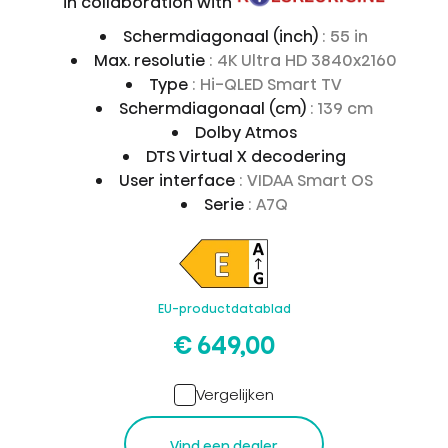
in collaboration with
Schermdiagonaal (inch)
: 55 in
Max. resolutie
: 4K Ultra HD 3840x2160
Type
: Hi-QLED Smart TV
Schermdiagonaal (cm)
: 139 cm
Dolby Atmos
DTS Virtual X decodering
User interface
: VIDAA Smart OS
Serie
: A7Q
EU-productdatablad
€ 649,00
Vergelijken
Vind een dealer