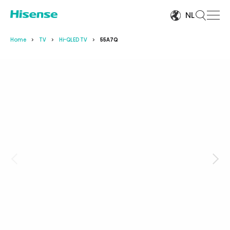
NL
Home
TV
Hi-QLED TV
55A7Q