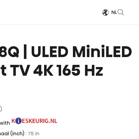
NL
 U8Q | ULED MiniLED
 TV 4K 165 Hz
)
 with
aal (inch)
: 75 in