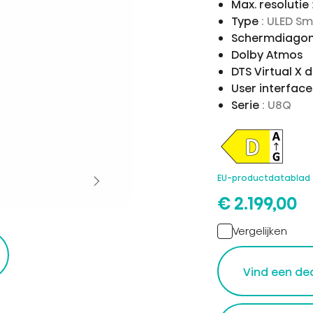
Max. resolutie
Type
: ULED S
Schermdiagon
Dolby Atmos
DTS Virtual X 
User interfac
Serie
: U8Q
EU-productdatablad
€ 2.199,00
Vergelijken
r
Vind een de