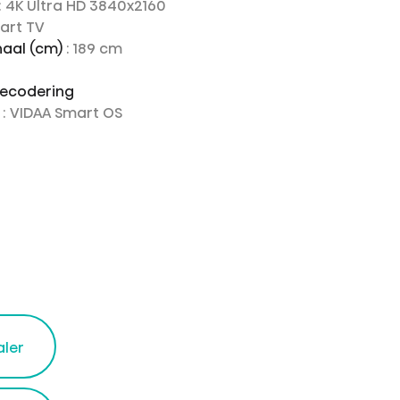
: 4K Ultra HD 3840x2160
mart TV
aal (cm)
: 189 cm
decodering
e
: VIDAA Smart OS
aler