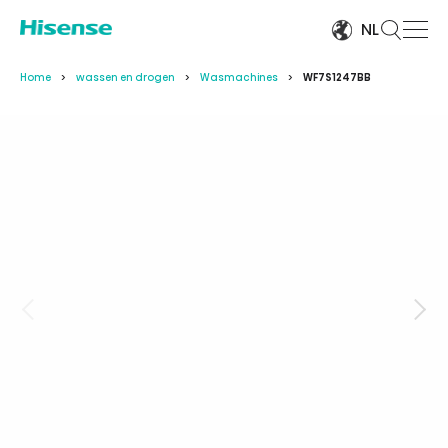
NL
Home
wassen en drogen
Wasmachines
WF7S1247BB