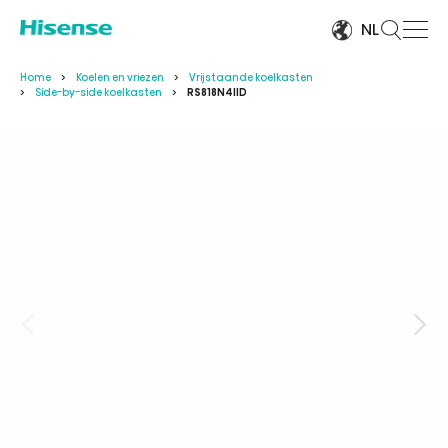
NL
Home
Koelen en vriezen
Vrijstaande koelkasten
Side-by-side koelkasten
RS818N4IID