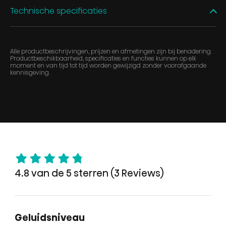
Technische specificaties
Alle productbeschrijvingen, prijzen en afmetingen zijn bij benadering.
Productbeschikbaarheid, specificaties en functies kunnen op elk
moment en van tijd tot tijd worden gewijzigd zonder voorafgaande
kennisgeving.
4.8 van de 5 sterren (3 Reviews)
Geluidsniveau