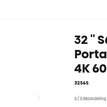
32 ''
Port
4K 60
32S6S
0 ( 0 Beoordeling 