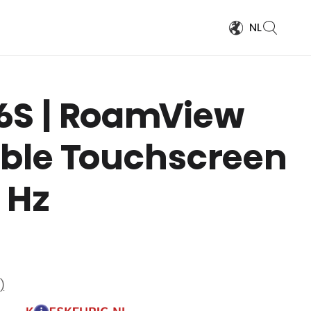
NL
 S6S | RoamView
able Touchscreen
 Hz
)