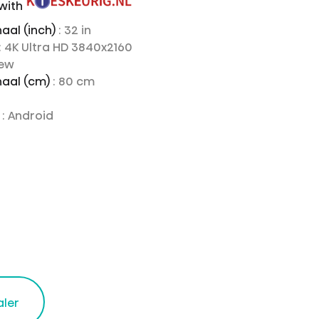
 with
aal (inch)
: 32 in
: 4K Ultra HD 3840x2160
iew
aal (cm)
: 80 cm
e
: Android
aler