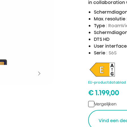
in collaboration
Schermdiagon
Max. resolutie
Type
: RoamV
Schermdiagon
DTS HD
User interfac
Serie
: S6S
EU-productdatablad
€ 1.199,00
Vergelijken
Vind een de