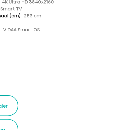
: 4K Ultra HD 3840x2160
D Smart TV
aal (cm)
: 253 cm
e
: VIDAA Smart OS
aler
op