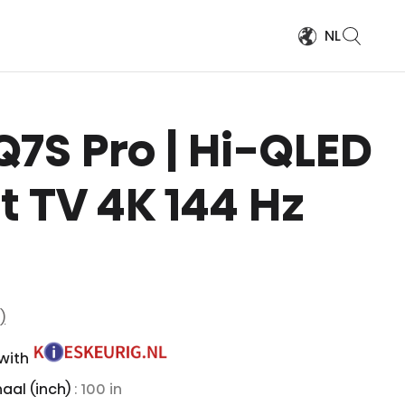
NL
' Q7S Pro | Hi-QLED
 TV 4K 144 Hz
)
 with
aal (inch)
: 100 in