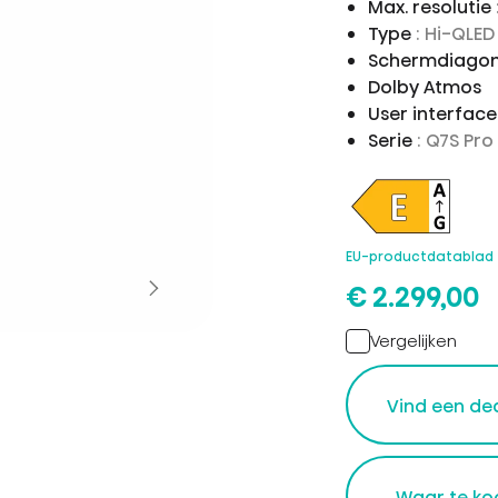
Max. resolutie
Type
: Hi-QLE
Schermdiagon
Dolby Atmos
User interfac
Serie
: Q7S Pro
EU-productdatablad
€ 2.299,00
Vergelijken
Vind een de
Waar te ko