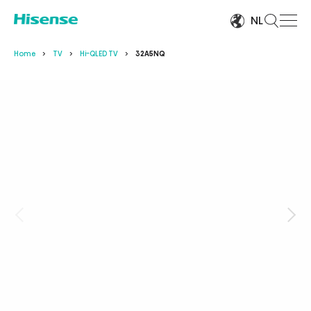
NL
Home
TV
Hi-QLED TV
32A5NQ