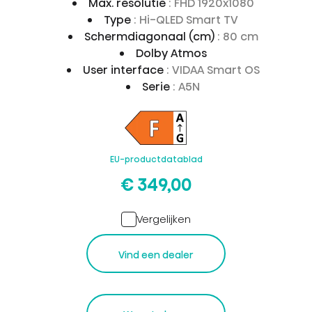
Max. resolutie
: FHD 1920x1080
Type
: Hi-QLED Smart TV
Schermdiagonaal (cm)
: 80 cm
Dolby Atmos
User interface
: VIDAA Smart OS
Serie
: A5N
EU-productdatablad
€ 349,00
Vergelijken
Vind een dealer