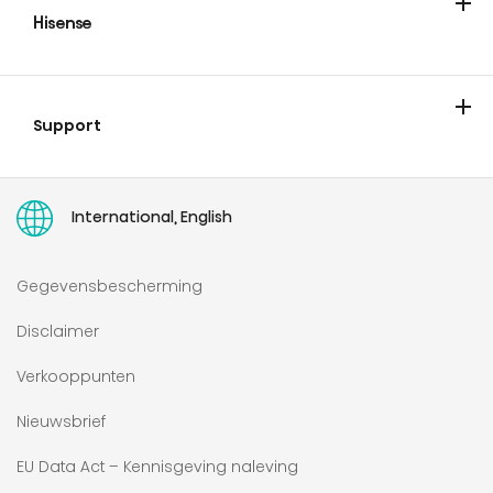
Hisense
Over Hisense
Blogs/Nieuws
Vacatures
Showroom
Support
Contact
Garantie & registratie
Ondersteuning
Serviceverzoek
Toegankelijkheidsverklaring
User manuals
International, English
Gegevensbescherming
Disclaimer
Verkooppunten
Nieuwsbrief
EU Data Act – Kennisgeving naleving