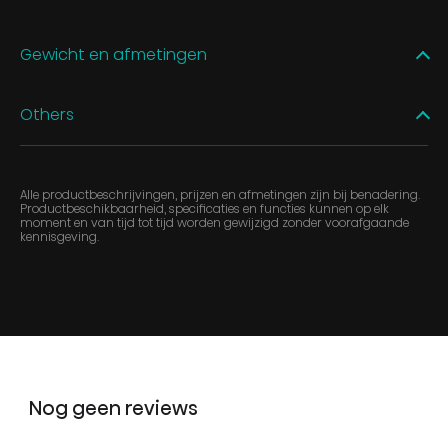
Gewicht en afmetingen
Others
Alle productbeschrijvingen, prijzen en afmetingen zijn bij benadering.
Productbeschikbaarheid, specificaties en functies kunnen op elk
moment en van tijd tot tijd worden gewijzigd zonder voorafgaande
kennisgeving.
Nog geen reviews