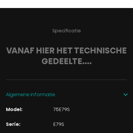
Specificatie
VANAF HIER HET TECHNISCHE
GEDEELTE....
Algemene informatie
Model:
75E79S
Serie:
E79S