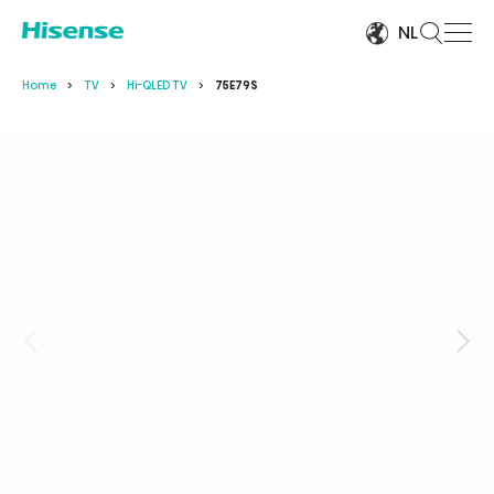
NL
Home
TV
Hi-QLED TV
75E79S