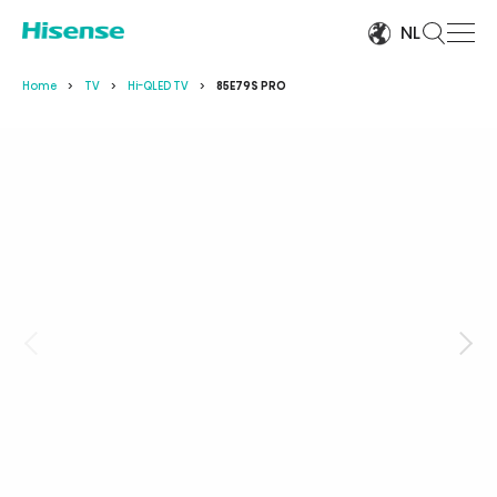
NL
Home
TV
Hi-QLED TV
85E79S PRO