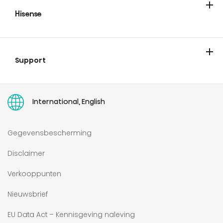
Hisense
Over Hisense
Blogs/Nieuws
Vacatures
Showroom
Support
Contact
Garantie & registratie
Ondersteuning
Serviceverzoek
Toegankelijkheidsverklaring
User manuals
International, English
Gegevensbescherming
Disclaimer
Verkooppunten
Nieuwsbrief
EU Data Act – Kennisgeving naleving